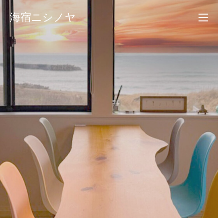
コ
海宿ニシノヤ
ン
テ
ン
ツ
へ
ス
キ
ッ
プ