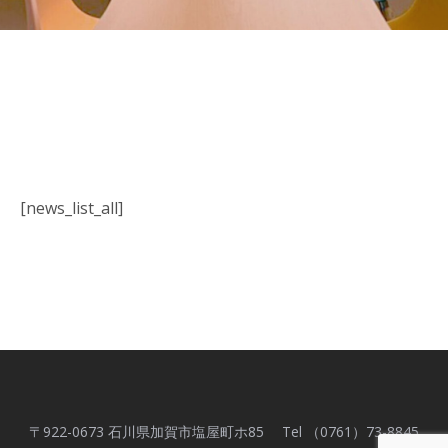
[news_list_all]
〒922-0673 石川県加賀市塩屋町ホ85 Tel （0761）73-8845